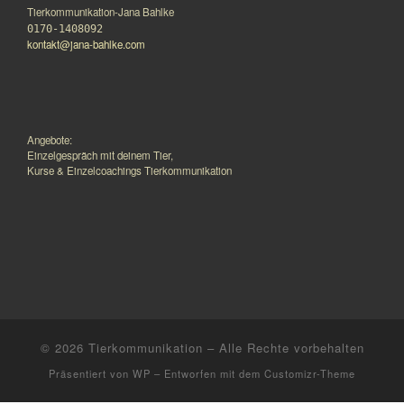
Tierkommunikation-Jana Bahlke
0170-1408092
kontakt@jana-bahlke.com
Angebote:
Einzelgespräch mit deinem Tier,
Kurse & Einzelcoachings Tierkommunikation
© 2026
Tierkommunikation
– Alle Rechte vorbehalten
Präsentiert von
WP
– Entworfen mit dem
Customizr-Theme