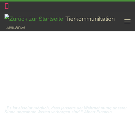
Zum Inhalt springen
Tierkommunikation
Jana Bahlke
„Es ist absolut möglich, dass jenseits der Wahrnehmung unserer
Sinne ungeahnte Welten verborgen sind.“ Albert Einstein