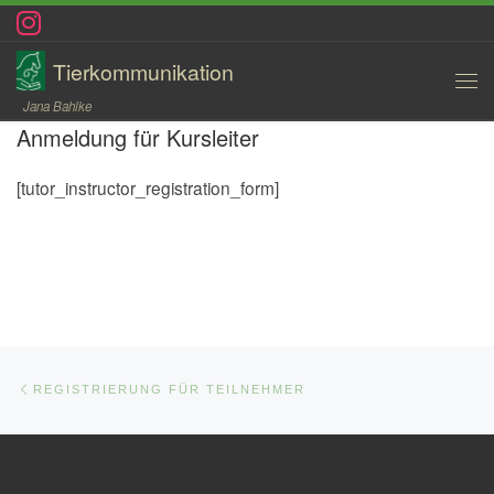
Zum Inhalt springen
Tierkommunikation
Men
Jana Bahlke
Anmeldung für Kursleiter
[tutor_instructor_registration_form]
Beitragsnavigation
Vorheriger Beitrag
REGISTRIERUNG FÜR TEILNEHMER